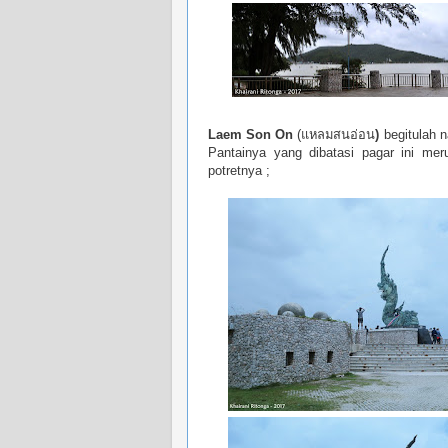
Laem Son On
(
แหลมสนอ่อน
)
begitulah 
Pantainya yang dibatasi pagar ini me
potretnya ;