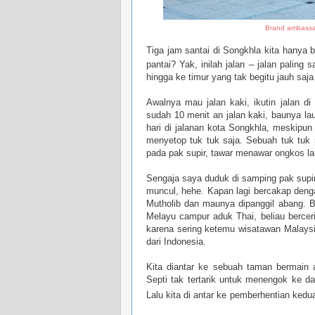
Brand ambassa
Tiga jam santai di Songkhla kita hanya
pantai? Yak, inilah jalan – jalan palin
hingga ke timur yang tak begitu jauh saja 
Awalnya mau jalan kaki, ikutin jalan d
sudah 10 menit an jalan kaki, baunya la
hari di jalanan kota Songkhla, meskipu
menyetop tuk tuk saja. Sebuah tuk tuk 
pada pak supir, tawar menawar ongkos lah
Sengaja saya duduk di samping pak supir 
muncul, hehe. Kapan lagi bercakap den
Mutholib
dan maunya dipanggil abang. Ba
Melayu campur aduk Thai, beliau bercer
karena sering ketemu wisatawan Malaysia,
dari Indonesia.
Kita diantar ke sebuah taman bermain
Septi tak tertarik untuk menengok ke da
Lalu
kita di antar ke
pemberhentian kedu