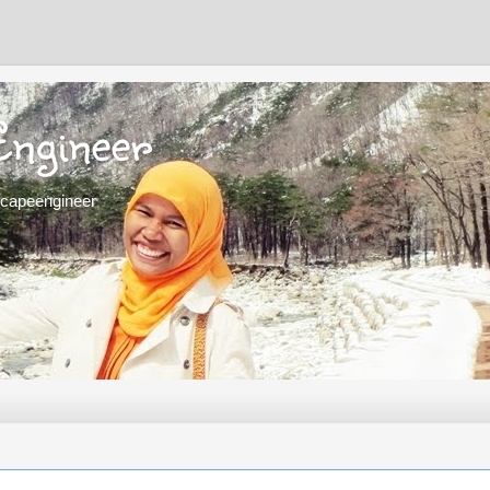
Engineer
scapeengineer