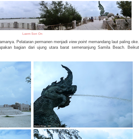
Laem Son On
namanya. Pelataran permanen menjadi
view point
memandang laut paling oke
rupakan bagian dari ujung utara barat semenanjung Samila Beach. Beikut