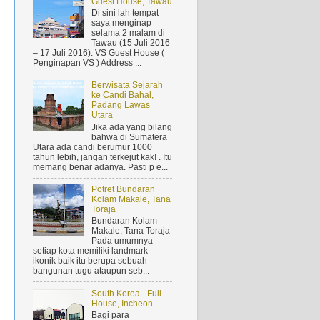
Guest House, Tawau
Di sini lah tempat
saya menginap
selama 2 malam di
Tawau (15 Juli 2016
– 17 Juli 2016). VS Guest House (
Penginapan VS ) Address ...
Berwisata Sejarah
ke Candi Bahal,
.
Padang Lawas
Utara
Jika ada yang bilang
bahwa di Sumatera
Utara ada candi berumur 1000
tahun lebih, jangan terkejut kak! . Itu
memang benar adanya. Pasti p e...
Potret Bundaran
Kolam Makale, Tana
Toraja
Bundaran Kolam
Makale, Tana Toraja
Pada umumnya
setiap kota memiliki landmark
ikonik baik itu berupa sebuah
bangunan tugu ataupun seb...
South Korea - Full
House, Incheon
Bagi para