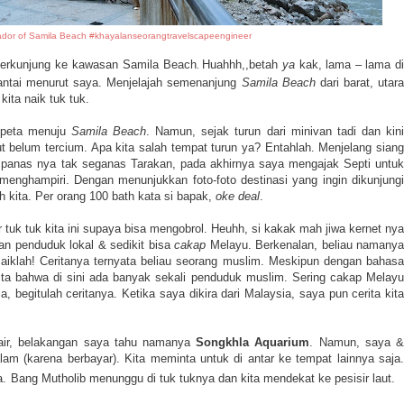
dor of Samila Beach #khayalanseorangtravelscapeengineer
 berkunjung ke kawasan
Samila Beach
Huahhh,,betah
ya
kak, lama – lama d
.
g santai menurut saya. Menjelajah semenanjung
Samila Beach
dari barat, utara
kita naik tuk tuk.
i peta menuju
Samila Beach
. Namun, sejak turun dari minivan tadi dan kin
ut belum tercium. Apa kita salah tempat turun ya? Entahlah. Menjelang siang
n panas nya tak seganas Tarakan, pada akhirnya saya mengajak Septi untuk
menghampiri. Dengan menunjukkan foto-foto destinasi yang ingin dikunjungi
 kita. Per orang 100 bath kata si bapak,
oke deal
.
tuk tuk kita ini supaya bisa mengobrol. Heuhh, si kakak mah jiwa kernet nya
gan penduduk lokal
& sedikit bisa
cakap
Melayu
. Berkenalan, beliau namany
iklah! Ceritanya ternyata beliau seorang muslim. Meskipun dengan bahasa
ita bahwa di sini ada banyak sekali penduduk muslim. Sering cakap Melayu
 begitulah ceritanya. Ketika saya dikira dari Malaysia, saya pun cerita kita
 air, belakangan saya tahu namanya
Songkhla Aquarium
. Namun, saya 
lam (karena berbayar). Kita meminta untuk di antar ke tempat lainnya saja.
a.
Bang Mutholib menunggu di tuk tuknya dan kita mendekat ke pesisir laut.