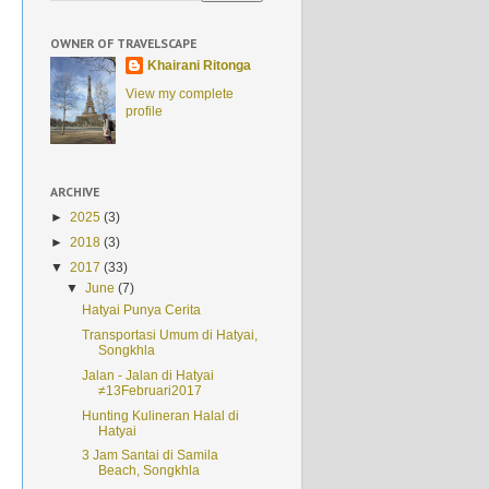
OWNER OF TRAVELSCAPE
Khairani Ritonga
View my complete
profile
ARCHIVE
►
2025
(3)
►
2018
(3)
▼
2017
(33)
▼
June
(7)
Hatyai Punya Cerita
Transportasi Umum di Hatyai,
Songkhla
Jalan - Jalan di Hatyai
≠13Februari2017
Hunting Kulineran Halal di
Hatyai
3 Jam Santai di Samila
Beach, Songkhla