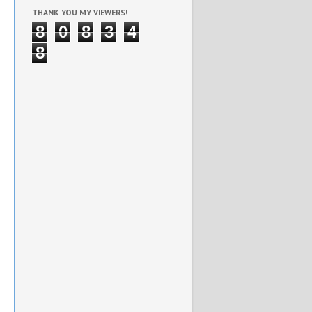
THANK YOU MY VIEWERS!
8
0
8
3
4
8