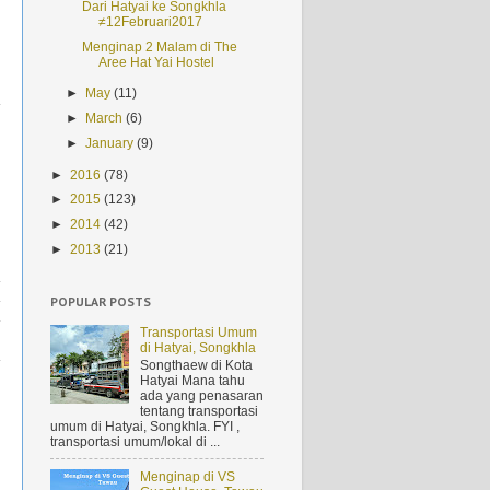
Dari Hatyai ke Songkhla
≠12Februari2017
Menginap 2 Malam di The
Aree Hat Yai Hostel
i
►
May
(11)
►
March
(6)
►
January
(9)
i
►
2016
(78)
►
2015
(123)
►
2014
(42)
►
2013
(21)
a
POPULAR POSTS
Transportasi Umum
di Hatyai, Songkhla
Songthaew di Kota
Hatyai Mana tahu
ada yang penasaran
tentang transportasi
&
umum di Hatyai, Songkhla. FYI ,
transportasi umum/lokal di ...
Menginap di VS