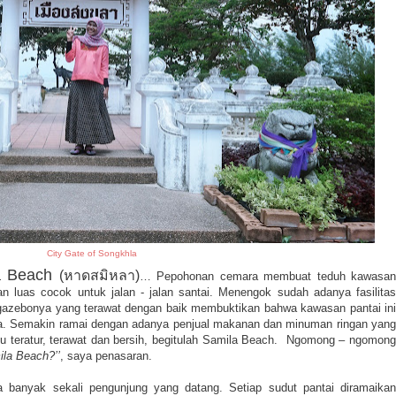
City Gate of Songkhla
a Beach
(หาดสมิหลา)
… P
epohonan cemara membuat teduh kawasan
n luas cocok untuk jalan - jalan santai.
Menengok sudah adanya fasilitas
n gazebonya yang terawat dengan baik membuktikan bahwa kawasan pantai ini
la. Semakin ramai dengan adanya penjual makanan dan minuman ringan yang
gitu teratur, terawat dan bersih, begitulah Samila Beach. Ngomong – ngomong
ila Beach?’’
, saya penasaran.
a banyak sekali pengunjung yang datang. Setiap sudut pantai diramaikan