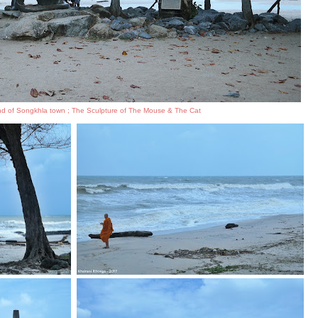
d of Songkhla town ; The Sculpture of The Mouse & The Cat