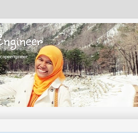
Engineer
scapeengineer