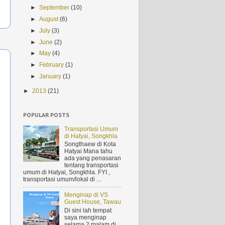
►
September
(10)
►
August
(6)
►
July
(3)
►
June
(2)
►
May
(4)
►
February
(1)
►
January
(1)
►
2013
(21)
POPULAR POSTS
Transportasi Umum
di Hatyai, Songkhla
Songthaew di Kota
Hatyai Mana tahu
ada yang penasaran
tentang transportasi
umum di Hatyai, Songkhla. FYI ,
transportasi umum/lokal di ...
Menginap di VS
Guest House, Tawau
Di sini lah tempat
saya menginap
selama 2 malam di