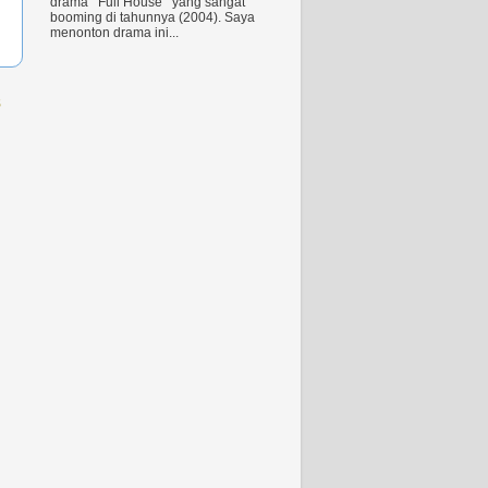
drama Full House yang sangat
booming di tahunnya (2004). Saya
menonton drama ini...
s