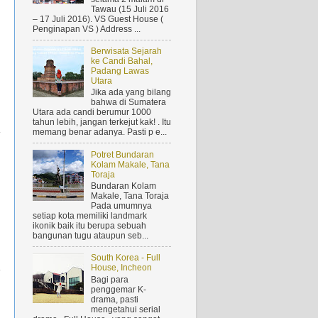
Tawau (15 Juli 2016
– 17 Juli 2016). VS Guest House (
Penginapan VS ) Address ...
Berwisata Sejarah
ke Candi Bahal,
Padang Lawas
Utara
Jika ada yang bilang
bahwa di Sumatera
Utara ada candi berumur 1000
tahun lebih, jangan terkejut kak! . Itu
memang benar adanya. Pasti p e...
Potret Bundaran
Kolam Makale, Tana
Toraja
n
Bundaran Kolam
Makale, Tana Toraja
Pada umumnya
setiap kota memiliki landmark
ikonik baik itu berupa sebuah
bangunan tugu ataupun seb...
South Korea - Full
a
House, Incheon
Bagi para
penggemar K-
drama, pasti
mengetahui serial