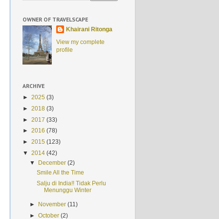
OWNER OF TRAVELSCAPE
Khairani Ritonga
View my complete
profile
ARCHIVE
►
2025
(3)
►
2018
(3)
►
2017
(33)
►
2016
(78)
►
2015
(123)
▼
2014
(42)
▼
December
(2)
Smile All the Time
Salju di India!! Tidak Perlu
Menunggu Winter
►
November
(11)
►
October
(2)