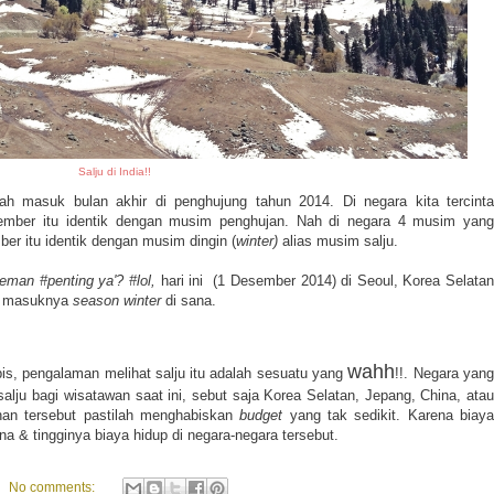
Salju di India!!
dah masuk bulan akhir di penghujung tahun 2014. Di negara kita tercinta
ember itu identik dengan musim penghujan. Nah di negara 4 musim yang
ber itu identik dengan musim dingin (
winter)
alias musim salju.
teman #penting ya'? #lol,
hari ini (1 Desember 2014) di Seoul, Korea Selata
ai masuknya
season winter
di sana.
wahh
pis, pengalaman melihat salju itu adalah sesuatu yang
!!. Negara yang
alju bagi wisatawan saat ini, sebut saja Korea Selatan, Jepang, China, atau
nan tersebut pastilah menghabiskan
budget
yang tak sedikit. Karena biay
na & tingginya biaya hidup di negara-negara tersebut.
No comments: