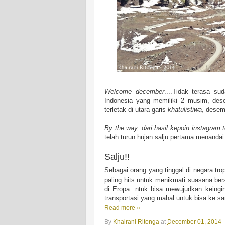
Welcome december
....Tidak terasa su
Indonesia yang memiliki 2 musim, des
terletak di utara garis
khatulistiwa
, desem
By the way, dari hasil kepoin instagram 
telah turun hujan salju pertama menand
Salju!!
Sebagai orang yang tinggal di negara tro
paling hits untuk menikmati suasana bers
di Eropa. ntuk bisa mewujudkan keingi
transportasi yang mahal untuk bisa ke sa
Read more »
By
Khairani Ritonga
at
December 01, 2014