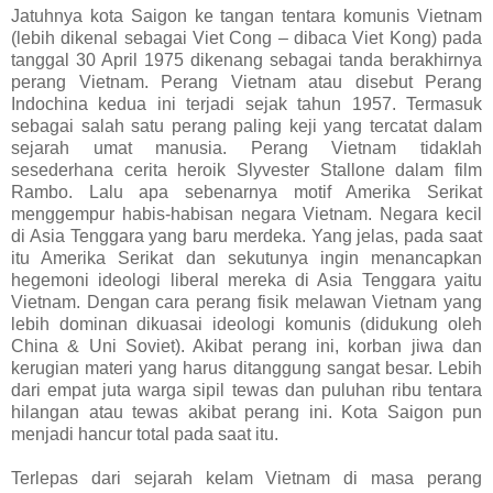
Jatuhnya kota Saigon ke tangan tentara komunis Vietnam
(lebih dikenal sebagai Viet Cong – dibaca Viet Kong) pada
tanggal 30 April 1975 dikenang sebagai tanda berakhirnya
perang Vietnam. Perang Vietnam atau disebut Perang
Indochina kedua ini terjadi sejak tahun 1957. Termasuk
sebagai salah satu perang paling keji yang tercatat dalam
sejarah umat manusia. Perang Vietnam tidaklah
sesederhana cerita heroik Slyvester Stallone dalam film
Rambo. Lalu apa sebenarnya motif Amerika Serikat
menggempur habis-habisan negara Vietnam. Negara kecil
di Asia Tenggara yang baru merdeka. Yang jelas, pada saat
itu Amerika Serikat dan sekutunya ingin menancapkan
hegemoni ideologi liberal mereka di Asia Tenggara yaitu
Vietnam. Dengan cara perang fisik melawan Vietnam yang
lebih dominan dikuasai ideologi komunis (didukung oleh
China & Uni Soviet). Akibat perang ini, korban jiwa dan
kerugian materi yang harus ditanggung sangat besar. Lebih
dari empat juta warga sipil tewas dan puluhan ribu tentara
hilangan atau tewas akibat perang ini. Kota Saigon pun
menjadi hancur total pada saat itu.
Terlepas dari sejarah kelam Vietnam di masa perang