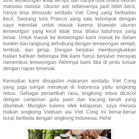
turis, terowongan tetap sempit dan hanya bisa dilalui ukuran
manusia standar. Ukuran asli sebenarnya jauh lebih kecil,
hanya bisa dimasuki serdadu Viet Cong yang berbadan
kecil. Seorang turis Prancis yang satu kelompok dengan
saya menolak untuk masuk karena khawatir ukuran
terowongan yang kecil tidak bisa dilalui tubuhnya yang
besar. Untuk masuk ke terowongan kami masuk ke dalam
bunker dan langsung terhubung dengan terowongan sempit,
lembab, dan gelap. Dengan berjalan membungkukkan
badan bahkan beberapa titik kami harus berjalan merayap
menembus terowongan. Akhirnya kami tiba di pintu keluar
dengan napas tersesak.
Kemudian kami disuguhin makanan serdadu Viet Cong
yang juga sangat merakyat di Indonesia yaitu singkong
rebus. Sebagai penambah rasa, singkong rebus dicocol
dengan campuran gula pasir dan kacang tanah yang
ditumbuk. Mungkin karena efek kelaparan, saya merasa
makan singkong Vietnam ala Viet Cong ini benar-benar
lezat, berbeda dengan singkong Indonesia. Hehe