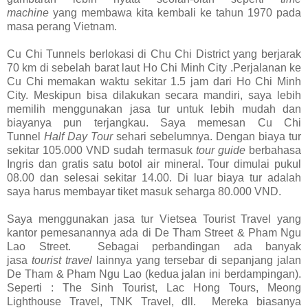
machine
yang membawa kita kembali ke tahun 1970 pada
masa perang Vietnam.
Cu Chi Tunnels berlokasi di Chu Chi District yang berjarak
70 km di sebelah barat laut Ho Chi Minh City .Perjalanan ke
Cu Chi memakan waktu sekitar 1.5 jam dari Ho Chi Minh
City.
Meskipun bisa dilakukan secara
mandiri, saya lebih
memilih menggunakan jasa tur untuk lebih mudah dan
biayanya pun terjangkau. Saya memesan Cu Chi
Tunnel
Half Day Tour
sehari sebelumnya. Dengan biaya tur
sekitar 105.000 VND sudah termasuk
tour guide
berbahasa
Ingris
dan gratis satu botol air mineral. Tour dimulai pukul
08.00 dan selesai sekitar 14.00. Di luar biaya tur adalah
saya harus membayar tiket masuk seharga 80.000 VND.
Saya menggunakan jasa tur Vietsea Tourist Travel yang
kantor pemesanannya ada di De Tham Street & Pham Ngu
Lao Street.
Sebagai perbandingan ada banyak
jasa
tourist
travel
lainnya yang tersebar di sepanjang jalan
De Tham & Pham Ngu Lao (kedua jalan ini berdampingan).
Seperti : The Sinh Tourist, Lac Hong Tours, Meong
Lighthouse Travel, TNK Travel, dll.
Mereka biasanya