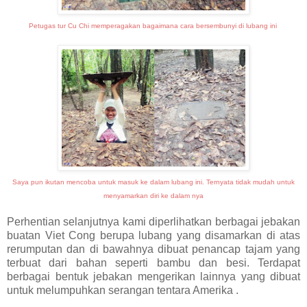
Petugas tur Cu Chi memperagakan bagaimana cara bersembunyi di lubang ini
Saya pun ikutan mencoba untuk masuk ke dalam lubang ini. Ternyata tidak mudah untuk
menyamarkan diri ke dalam nya
Perhentian selanjutnya kami diperlihatkan berbagai jebakan
buatan Viet Cong berupa lubang yang disamarkan di atas
rerumputan dan di bawahnya dibuat penancap tajam yang
terbuat dari bahan seperti bambu dan besi. Terdapat
berbagai bentuk jebakan mengerikan lainnya yang dibuat
untuk melumpuhkan serangan tentara Amerika .