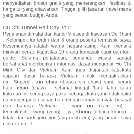
menyediakan brosur gratis yang menerangkan
fasilitas &
harga tur yang ditawarkan. Tinggal pilih
jasa tur
travel mana
yang sesuai budget
Anda.
Cu Chi Tunnel
Half Day Tour
Perjalanan dimulai dari kantor Vietsea di kawasan De Tham
. Kelompok tur terdiri dari 8 orang peserta termasuk saya.
Kesemuanya adalah warga negara asing. Kami menaiki
minivan ber-ac kapasitas 10 orang termasuk supir dan tour
guide. Selama perjalanan, pemandu wisata sangat
bersahabat memberikan informasi dasar mengenai Ho Chi
Minh City dan Vietnam. Kami juga diajarkan kata-kata
sapaan dasar bahasa Vietnam untuk mengakrabkan
diri. Seperti :
xin chao
(dibaca sin chaw) yang berarti
halo,
chao
(chaw) – selamat tinggal “baru tahu kalau
kata cao ini sering saya pakai sebagai kata yang tidak baku
dalam pergaulan sehari-hari dengan teman ternyata berasal
dari bahasa Vietnam ”,
cam on
(kam en) –
terimakasih,
vang
(vung) – ya,
khong
(dibaca khong) –
tidak, dan
anh yeu em
(ang euoh em) yang berarti saya
cinta kamu :D.