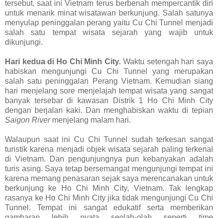
tersebut, saat ini Vietnam terus berbenah mempercantik diri
untuk menarik minat wisatawan berkunjung. Salah satunya
menyulap peninggalan perang yaitu Cu Chi Tunnel menjadi
salah satu tempat wisata sejarah yang wajib untuk
dikunjungi.
Hari kedua di Ho Chi Minh City.
Waktu setengah hari saya
habiskan mengunjungi Cu Chi Tunnel yang merupakan
salah satu peninggalan Perang Vietnam. Kemudian siang
hari menjelang sore menjelajah tempat wisata yang sangat
banyak tersebar di kawasan Distrik 1 Ho Chi Minh City
dengan berjalan kaki. Dan menghabiskan waktu di tepian
Saigon River
menjelang malam hari.
Walaupun saat ini Cu Chi Tunnel sudah terkesan sangat
turistik karena menjadi objek wisata sejarah paling terkenal
di Vietnam.
Dan pengunjungnya pun kebanyakan adalah
turis asing.
Saya tetap bersemangat mengunjungi tempat ini
karena memang penasaran sejak saya merencanakan untuk
berkunjung ke
Ho Chi Minh City,
Vietnam. Tak lengkap
rasanya ke
Ho Chi Minh City
jika tidak mengunjungi Cu Chi
Tunnel.
Tempat ini sangat edukatif serta memberikan
gambaran lebih nyata
seolah-olah seperti
time