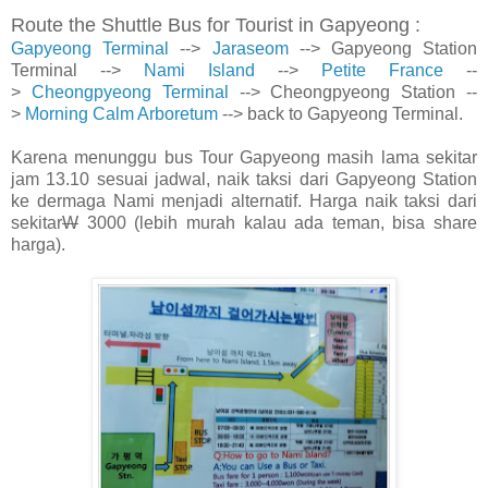
Route the Shuttle Bus for Tourist in Gapyeong :
Gapyeong Terminal
-->
Jaraseom
-->
Gapyeong Station
Terminal
-->
Nami Island
-->
Petite France
--
>
Cheongpyeong Terminal
--> Cheongpyeong Station --
>
Morning Calm Arboretum
--> back to Gapyeong Terminal.
Karena menunggu bus Tour Gapyeong masih lama sekitar
jam 13.10 sesuai jadwal, naik taksi dari Gapyeong Station
ke dermaga Nami menjadi alternatif. Harga naik taksi dari
sekitar
W
3000 (lebih murah kalau ada teman, bisa share
harga).