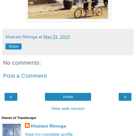
Khairani Ritonga
at
May 31, 2013
Share
No comments:
Post a Comment
‹
›
Home
View web version
Owner of Travelscape
Khairani Ritonga
View my complete profile