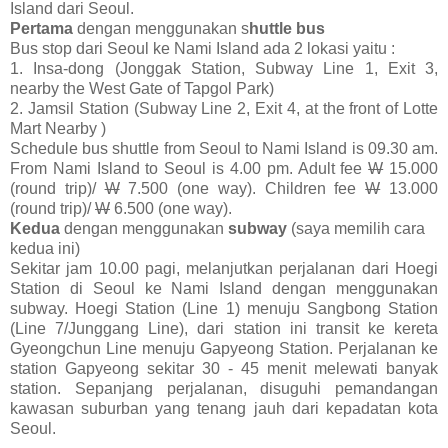
Island dari Seoul.
Pertama
dengan menggunakan s
huttle bus
Bus stop dari Seoul ke Nami Island ada 2 lokasi yaitu :
1. Insa-dong (Jonggak Station, Subway Line 1, Exit 3,
nearby the West Gate of Tapgol Park)
2. Jamsil Station (Subway Line 2, Exit 4, at the front of Lotte
Mart Nearby )
Schedule bus shuttle from Seoul to Nami Island is 09.30 am.
From Nami Island to Seoul is 4.00 pm. Adult fee
W
15.000
(round trip)/
W
7.500 (one way). Children fee
W
13.000
(round trip)/
W
6.500 (one way
).
Kedua
dengan menggunakan
subway
(saya memilih cara
kedua ini)
Sekitar jam 10.00 pagi, melanjutkan perjalanan dari Hoegi
Station di Seoul ke Nami Island dengan menggunakan
subway. Hoegi Station (Line 1) menuju Sangbong Station
(Line 7/Junggang Line), dari station ini transit ke kereta
Gyeongchun Line menuju Gapyeong Station.
Perjalanan ke
station Gapyeong sekitar 30 - 45 menit melewati banyak
station. Sepanjang perjalanan, disuguhi pemandangan
kawasan suburban yang tenang jauh dari kepadatan kota
Seoul.