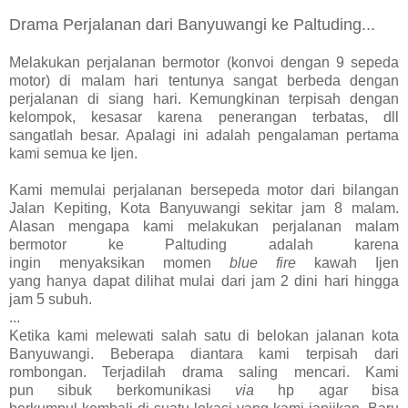
Drama Perjalanan dari Banyuwangi ke Paltuding
...
Melakukan p
erjalanan
bermotor (konvoi dengan
9 sepeda
motor)
di
malam
hari
tentunya sangat berbeda dengan
perjalanan di siang hari. Kemungkinan terpisah dengan
kelompok
, kesasar karena penerangan terbatas, dll
sangatlah besar. Apalagi ini adalah pengalaman pertama
kami semua ke Ijen.
Kami memulai perjalanan ber
sepeda motor dari bilangan
Jalan Kepiting
, Kota Banyuwangi
sekitar jam 8 malam.
Alasan mengapa kami melakukan perjalanan malam
bermotor ke Paltuding adalah karena
ingin
menyaksikan
momen
blue fire
kawah Ijen
yang
hanya
dapat dilihat mulai dari jam
2
dini hari hingga
jam 5 s
u
buh.
...
Ketika kami melewati salah satu
di
belokan
jalanan kota
Banyuwangi
.
Beberapa diantara kami terpisah
dari
rombongan
.
Terjadilah drama saling mencari. Kami
pun
sibuk berkomunikasi
via
hp
agar
bisa