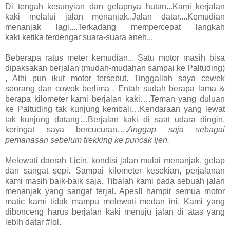
Di tengah kesunyian dan gelapnya hutan...Kami kerjalan
kaki melalui jalan menanjak..Jalan datar....Kemudian
menanjak lagi....Terkadang mempercepat langkah
kaki
ketika
terdengar suara-suara aneh...
Beberapa ratus meter kemudian...
Satu motor
masih bisa
dipaksakan berjalan (mudah-mudahan sampai ke Paltuding)
, Athi pun ikut motor tersebut. Tinggallah saya cewek
seorang dan
cowok berlima .
Entah sudah berapa lama &
berapa kilometer kami berjalan kaki….Teman yang duluan
ke Paltuding tak kunjung kembali…Kendaraan yang lewat
tak kunjung datang…Berjalan kaki di saat udara dingin,
keringat saya bercucuran….
Anggap saja sebagai
pemanasan sebelum trekking ke puncak Ijen.
Melewati
daerah Licin, kondisi jalan mulai menanjak, gelap
dan sangat sepi. Sampai
kilometer
kesekian, perjalanan
kami masih baik-baik saja.
Tibalah kami pada sebuah jalan
menanjak yang sangat terjal. Apes!! hampir semua motor
matic kami tidak mampu melewati medan ini. Kami yang
dibonceng harus berjalan kaki menuju jalan di atas yang
lebih datar #lol.