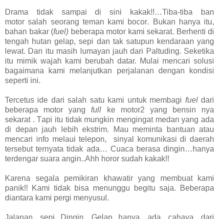
Drama tidak sampai di sini kakak!!…
Tiba-tiba ban
motor
salah seorang teman kami bocor
. Bukan hanya itu,
bahan bakar (
fuel)
beberapa motor kami sekarat.
Berhenti di
tengah hutan gelap, sepi dan tak satupun kendaraan yang
lewat. Dan itu masih lumayan jauh dari Paltuding. Seketika
itu mimik wajah kami berubah datar. Mulai mencari solusi
bagaimana kami
melanjutkan perjalanan
dengan kondisi
seperti ini
.
Tercetus ide dari salah satu kami
untuk membagi
fuel
dari
beberapa motor yang
full
ke motor2 yang bensin nya
sekarat
. T
api itu tidak mungkin mengingat medan yang ada
di depan
jauh lebih ekstrim.
Mau meminta bantuan atau
mencari info melaui telepon, sinyal komunikasi di daerah
tersebut ternyata tidak ada… Cuaca berasa dingin…hanya
terdengar suara angin..Ahh horor sudah kakak!!
Karena segala pemikiran khawatir yang membuat kami
panik!! Kami tidak bisa menunggu begitu saja. Beberapa
diantara kami pergi menyusul.
Jalanan sepi...Dingin....Gelap...hanya ada cahaya dari