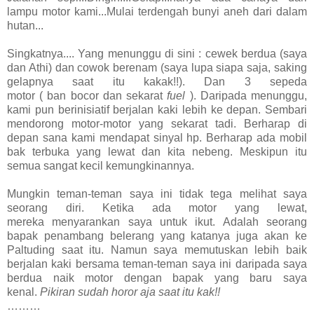
lampu motor kami...Mulai terdengah bunyi aneh dari dalam
hutan...
Singkatnya....
Yang menunggu di sini :
cewek berdua
(saya
dan Athi)
dan
cowok berenam
(saya lupa siapa saja, saking
gelapnya saat itu kakak!!). Dan
3
sepeda
motor
(
ban
bocor
dan sekarat
fuel
). Daripada menunggu,
kami pun berinisiatif berjalan kaki lebih ke depan. Sembari
mendorong motor-motor yang sekarat tadi. Berharap di
depan sana kami mendapat sinyal hp. B
erharap ada mobil
bak terbuka yang lewat dan kita nebeng.
Meskipun itu
semua sangat kecil kemungkinannya.
Mungkin teman-teman saya ini tidak tega melihat saya
seorang diri. Ketika ada motor yang lewat,
mereka
menyarankan saya untuk ikut. Adalah seorang
bapak penambang belerang yang katanya
juga akan
ke
Paltuding
saat itu.
Namun saya memutuskan
lebih baik
berjalan kaki bersama teman-teman saya
ini
daripada saya
berdua naik motor dengan bapak yang baru saya
kenal.
Pikiran sudah horor aja saat itu kak!!
………