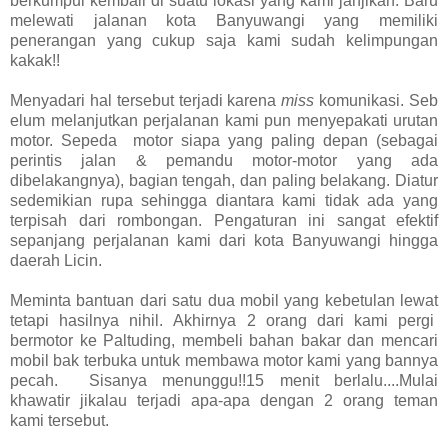
b
erkumpul
kembali di suatu lokasi yang kami janjikan.
Baru
melewati jalanan kota Banyuwangi
yang memiliki
penerangan yang cukup
saja kami sudah kelimpungan
kakak!!
Menyadari
hal
tersebut
terjadi
karena
miss
komunikasi.
Seb
elum melanjutkan perjalanan kami pun menyepakati urutan
motor. Sepeda
motor siapa yang paling depan (sebagai
perintis jalan & pemandu motor-motor yang ada
dibelakangnya), bagian tengah, dan paling belakang. Diatur
sedemikian rupa sehingga diantara kami tidak ada yang
terpisah dari rombongan.
Pengaturan ini sangat efektif
sepanjang perjalanan kami dari kota Banyuwangi hingga
daerah Licin.
Meminta bantuan dari satu dua mobil yang kebetulan lewat
tetapi hasilnya nihil.
Akhirnya 2 orang dari kami
pergi
bermotor ke Paltuding,
membeli bahan bakar dan mencari
mobil bak terbuka untuk membawa motor kami yang bannya
pecah.
Sisanya
menunggu
!!15 menit berlalu....Mulai
khawatir jikalau terjadi apa-apa dengan 2 orang teman
kami
tersebut.